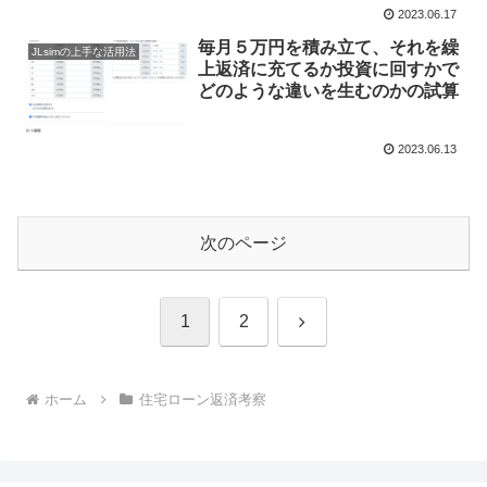
2023.06.17
毎月５万円を積み立て、それを繰
JLsimの上手な活用法
上返済に充てるか投資に回すかで
どのような違いを生むのかの試算
2023.06.13
次のページ
次
1
2
へ
ホーム
住宅ローン返済考察