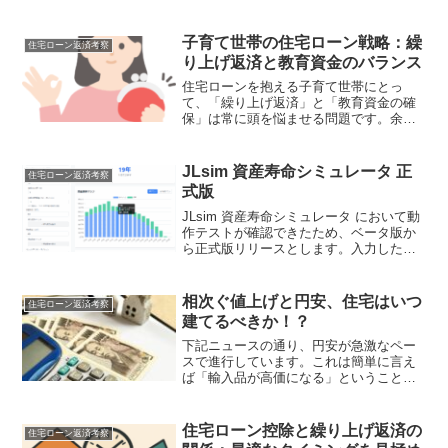
た。かつての郵便貯金などは半年複利の
ため、ほんの８年くらいで元本から２倍
に増える時代もありました。つまり借り
子育て世帯の住宅ローン戦略：繰
住宅ローン返済考察
るときの金利も高いわけで、...
り上げ返済と教育資金のバランス
住宅ローンを抱える子育て世帯にとっ
て、「繰り上げ返済」と「教育資金の確
保」は常に頭を悩ませる問題です。余裕
資金をどちらに振り分けるべきか、両方
をどうバランスよく進めるべきか。本記
事では、子育て世帯特有の視点から住宅
JLsim 資産寿命シミュレータ 正
住宅ローン返済考察
ローンの繰り上げ返済につい...
式版
JLsim 資産寿命シミュレータ において動
作テストが確認できたため、ベータ版か
ら正式版リリースとします。入力した各
種数値に名前をつけてシナリオとして保
存することで、後からそれを呼び出した
り、複数の条件で比較しやすくなったり
相次ぐ値上げと円安、住宅はいつ
住宅ローン返済考察
など便利になりま...
建てるべきか！？
下記ニュースの通り、円安が急激なペー
スで進行しています。これは簡単に言え
ば「輸入品が高価になる」ということで
す。【参考ニュース】123円台に突入した
円相場 住宅ローン金利も上昇 ウクライナ
情勢と米金融政策が暮らしを直撃（FNN
住宅ローン控除と繰り上げ返済の
住宅ローン返済考察
プライムオンラ...