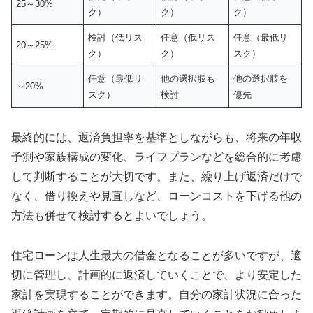
25～30%
ク）
ク）
ク）
検討（低リス
任意（低リス
任意（最低リ
20～25%
ク）
ク）
スク）
任意（最低リ
他の選択肢も
他の選択肢を
～20%
スク）
検討
優先
最終的には、返済負担率を基準としながらも、将来の年収
予測や家族構成の変化、ライフプランなどを総合的に考慮
して判断することが大切です。また、繰り上げ返済だけで
なく、借り換えや見直しなど、ローンコストを下げる他の
方法も併せて検討するとよいでしょう。
住宅ローンは人生最大の借金となることが多いですが、適
切に管理し、計画的に返済していくことで、より安定した
家計を実現することができます。自分の家計状況に合った