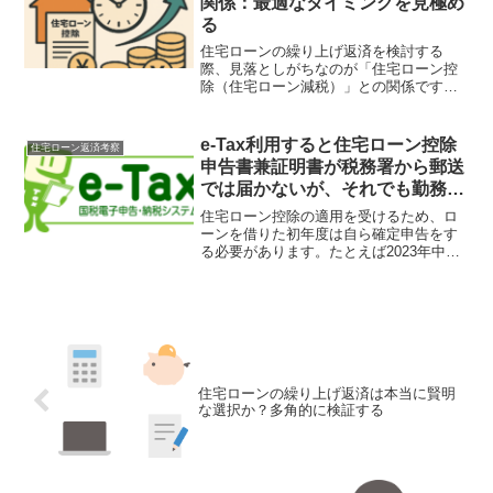
関係：最適なタイミングを見極め
る
住宅ローンの繰り上げ返済を検討する
際、見落としがちなのが「住宅ローン控
除（住宅ローン減税）」との関係です。
減税メリットを最大限に活用しながら、
最適なタイミングで繰り上げ返済を行う
ためには、両者の仕組みを正確に理解す
e-Tax利用すると住宅ローン控除
住宅ローン返済考察
ることが重要です。本記事で...
申告書兼証明書が税務署から郵送
では届かないが、それでも勤務先
に年末調整をしてもらうための方
住宅ローン控除の適用を受けるため、ロ
法
ーンを借りた初年度は自ら確定申告をす
る必要があります。たとえば2023年中に
住宅ローンを借りたのなら、2024年の2～
3月の確定申告期間中に、ローン控除申請
の手続きを含めた確定申告をやる。その
確定申告をe...
住宅ローンの繰り上げ返済は本当に賢明
な選択か？多角的に検証する