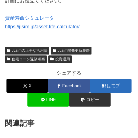
計画にお役立てください。
資産寿命シミュレータ
https://jlsim.jp/asset-life-calculator/
JLsimの上手な活用法
JLsim開発更新履歴
住宅ローン返済考察
投資運用
シェアする
X
Facebook
はてブ
LINE
コピー
関連記事