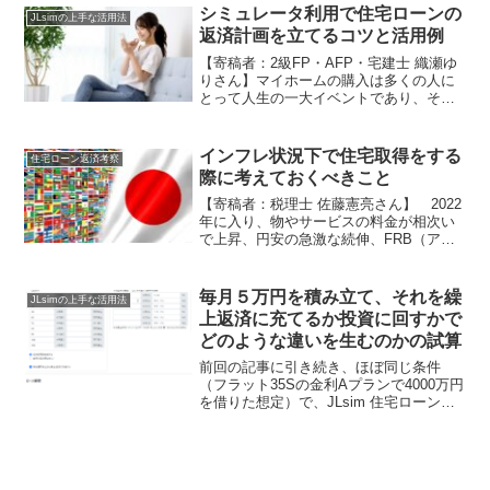
あり、令和４年においても大きな改正が
シミュレータ利用で住宅ローンの
JLsimの上手な活用法
ありました。令和４年改...
返済計画を立てるコツと活用例
【寄稿者：2級FP・AFP・宅建士 織瀬ゆ
りさん】マイホームの購入は多くの人に
とって人生の一大イベントであり、そこ
には多くの疑問や不安がつきものです。
中でも住宅ローンに対し、「今の収入で
きちんと完済できるだろうか」「月々の
インフレ状況下で住宅取得をする
住宅ローン返済考察
返済額が気になる」...
際に考えておくべきこと
【寄稿者：税理士 佐藤憲亮さん】 2022
年に入り、物やサービスの料金が相次い
で上昇、円安の急激な続伸、FRB（アメ
リカの中央銀行）の利上げ、住宅ローン
控除制度の改正による控除率の減少等、
多くの経済変動が絡み合い、日々家計へ
毎月５万円を積み立て、それを繰
JLsimの上手な活用法
の負担は大きくな...
上返済に充てるか投資に回すかで
どのような違いを生むのかの試算
前回の記事に引き続き、ほぼ同じ条件
（フラット35Sの金利Aプランで4000万円
を借りた想定）で、JLsim 住宅ローン＆
資産運用シミュレータを使って試算して
みます。今回は「毎月５万円の余剰資金
がある」と仮定して、それをどう扱った
ら最も得にな...