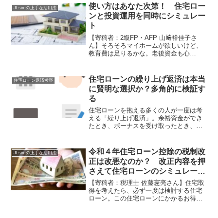
使い方はあなた次第！ 住宅ロー
JLsimの上手な活用法
ンと投資運用を同時にシミュレー
ト
【寄稿者：2級FP・AFP 山﨑裕佳子さ
ん】そろそろマイホームが欲しいけど、
教育費は足りるかな。老後資金も心
配・・・。と、お金の悩みはつきませ
ん。住宅資金、教育資金、老後資金は3大
資金ともいわれるように、数百万～数千
住宅ローンの繰り上げ返済は本当
住宅ローン返済考察
万円にもなる高額な出費と...
に賢明な選択か？多角的に検証す
る
住宅ローンを抱える多くの人が一度は考
える「繰り上げ返済」。余裕資金ができ
たとき、ボーナスを受け取ったとき、
「少しでも早く借金を減らしたい」とい
う気持ちは自然なものです。しかし、繰
り上げ返済が常に最適な選択とは限りま
令和４年住宅ローン控除の税制改
JLsimの上手な活用法
せん。本記事では、様々な要...
正は改悪なのか？ 改正内容を押
さえて住宅ローンのシミュレーシ
ョンをしてみよう
【寄稿者：税理士 佐藤憲亮さん】住宅取
得を考えたら、必ず一度は検討する住宅
ローン。この住宅ローンにかかるお得な
税制として知られている住宅ローン控除
ですが、この税制は今まで何度も改正が