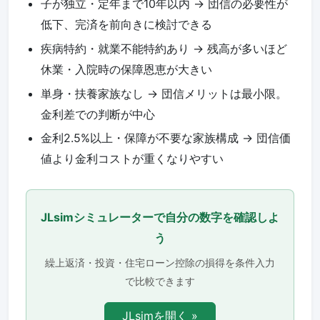
子が独立・定年まで10年以内 -> 団信の必要性が
低下、完済を前向きに検討できる
疾病特約・就業不能特約あり -> 残高が多いほど
休業・入院時の保障恩恵が大きい
単身・扶養家族なし -> 団信メリットは最小限。
金利差での判断が中心
金利2.5%以上・保障が不要な家族構成 -> 団信価
値より金利コストが重くなりやすい
JLsimシミュレーターで自分の数字を確認しよ
う
繰上返済・投資・住宅ローン控除の損得を条件入力
で比較できます
JLsimを開く »